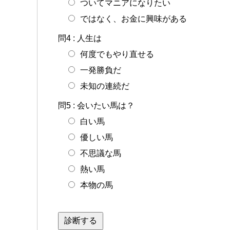
ついてマニアになりたい
ではなく、お金に興味がある
問4
:
人生は
何度でもやり直せる
一発勝負だ
未知の連続だ
問5
:
会いたい馬は？
白い馬
優しい馬
不思議な馬
熱い馬
本物の馬