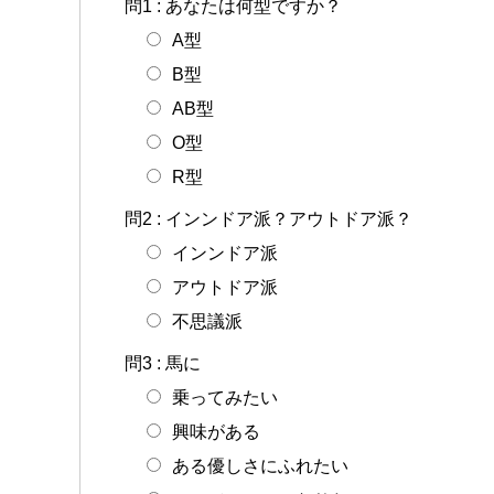
問1
:
あなたは何型ですか？
A型
B型
AB型
O型
R型
問2
:
インンドア派？アウトドア派？
インンドア派
アウトドア派
不思議派
問3
:
馬に
乗ってみたい
興味がある
ある優しさにふれたい