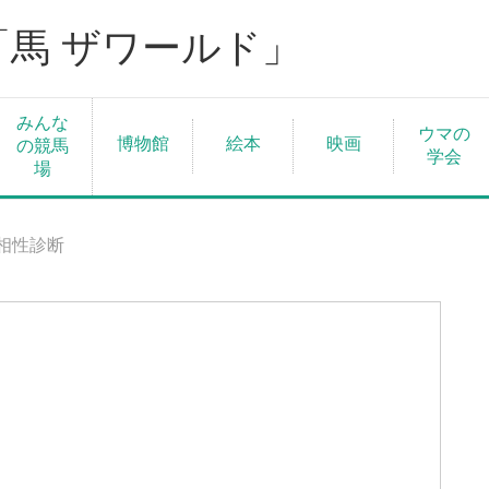
「馬 ザワールド」
みんな
ウマの
博物館
絵本
映画
の競馬
学会
場
相性診断